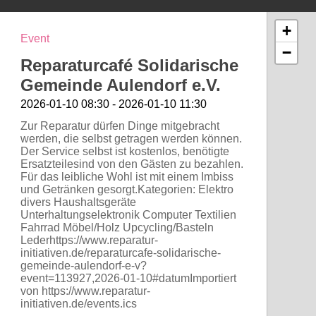
+
Event
−
Reparaturcafé Solidarische
Gemeinde Aulendorf e.V.
2026-01-10 08:30 - 2026-01-10 11:30
Zur Reparatur dürfen Dinge mitgebracht
werden, die selbst getragen werden können.
Der Service selbst ist kostenlos, benötigte
Ersatzteilesind von den Gästen zu bezahlen.
Für das leibliche Wohl ist mit einem Imbiss
und Getränken gesorgt.Kategorien: Elektro
divers Haushaltsgeräte
Unterhaltungselektronik Computer Textilien
Fahrrad Möbel/Holz Upcycling/Basteln
Lederhttps://www.reparatur-
initiativen.de/reparaturcafe-solidarische-
gemeinde-aulendorf-e-v?
event=113927,2026-01-10#datumImportiert
von https://www.reparatur-
initiativen.de/events.ics