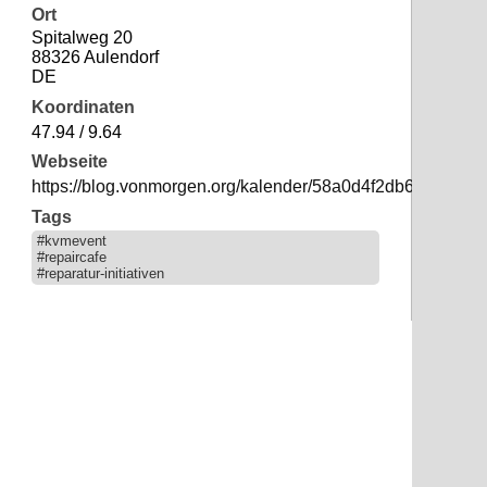
Ort
Spitalweg 20
88326 Aulendorf
DE
Koordinaten
47.94 / 9.64
Webseite
https://blog.vonmorgen.org/kalender/58a0d4f2db60c6da2
Tags
#kvmevent
#repaircafe
#reparatur-initiativen