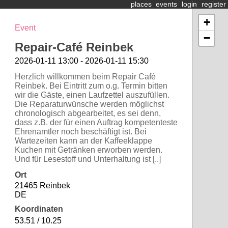
places
events
login
register
+
Event
−
Repair-Café Reinbek
2026-01-11 13:00 - 2026-01-11 15:30
Herzlich willkommen beim Repair Café
Reinbek. Bei Eintritt zum o.g. Termin bitten
wir die Gäste, einen Laufzettel auszufüllen.
Die Reparaturwünsche werden möglichst
chronologisch abgearbeitet, es sei denn,
dass z.B. der für einen Auftrag kompetenteste
Ehrenamtler noch beschäftigt ist. Bei
Wartezeiten kann an der Kaffeeklappe
Kuchen mit Getränken erworben werden.
Und für Lesestoff und Unterhaltung ist [..]
Ort
21465 Reinbek
DE
Koordinaten
53.51 / 10.25