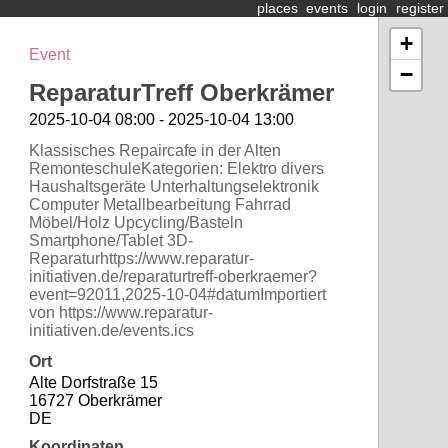
places
events
login
register
+
Event
−
ReparaturTreff Oberkrämer
2025-10-04 08:00 - 2025-10-04 13:00
Klassisches Repaircafe in der Alten
RemonteschuleKategorien: Elektro divers
Haushaltsgeräte Unterhaltungselektronik
Computer Metallbearbeitung Fahrrad
Möbel/Holz Upcycling/Basteln
Smartphone/Tablet 3D-
Reparaturhttps://www.reparatur-
initiativen.de/reparaturtreff-oberkraemer?
event=92011,2025-10-04#datumImportiert
von https://www.reparatur-
initiativen.de/events.ics
Ort
Alte Dorfstraße 15
16727 Oberkrämer
DE
Koordinaten