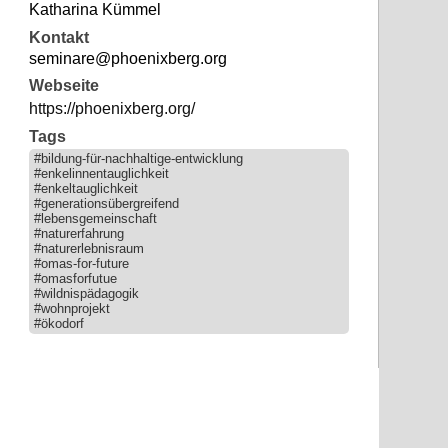
Katharina Kümmel
Kontakt
seminare@phoenixberg.org
Webseite
https://phoenixberg.org/
Tags
#bildung-für-nachhaltige-entwicklung
#enkelinnentauglichkeit
#enkeltauglichkeit
#generationsübergreifend
#lebensgemeinschaft
#naturerfahrung
#naturerlebnisraum
#omas-for-future
#omasforfutue
#wildnispädagogik
#wohnprojekt
#ökodorf