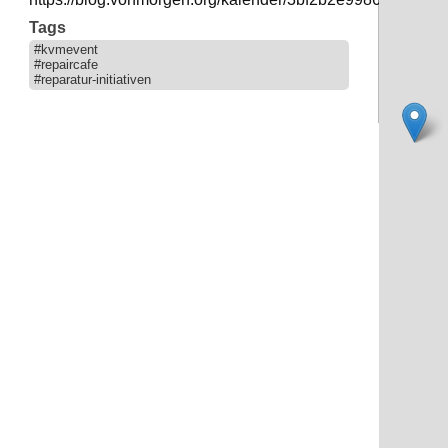
Tags
#kvmevent
#repaircafe
#reparatur-initiativen