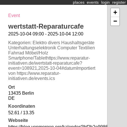
places
events
login
register
+
Event
−
wertstatt-Reparaturcafe
2025-10-04 09:00 - 2025-10-04 12:00
Kategorien: Elektro divers Haushaltsgeräte
Unterhaltungselektronik Computer Textilien
Fahrrad Möbel/Holz
Smartphone/Tablethttps://www.reparatur-
initiativen.de/wertstatt-reparaturcafe?
event=108921,2025-10-04#datumImportiert
von https://www.reparatur-
initiativen.de/events.ics
Ort
13435 Berlin
DE
Koordinaten
52.61 / 13.35
Webseite
https://blog.vonmorgen.org/kalender/3bf2b2e998648ddae