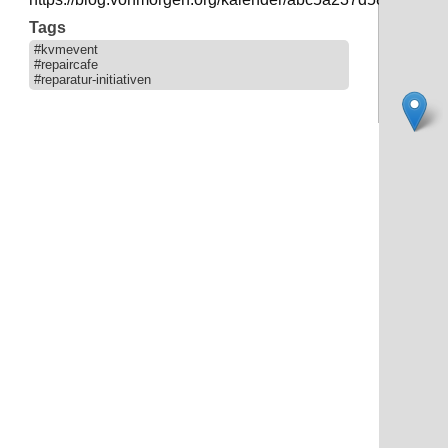
Tags
#kvmevent
#repaircafe
#reparatur-initiativen