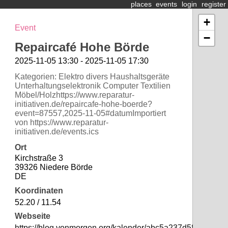
places
events
login
register
+
Event
−
Repaircafé Hohe Börde
2025-11-05 13:30 - 2025-11-05 17:30
Kategorien: Elektro divers Haushaltsgeräte
Unterhaltungselektronik Computer Textilien
Möbel/Holzhttps://www.reparatur-
initiativen.de/repaircafe-hohe-boerde?
event=87557,2025-11-05#datumImportiert
von https://www.reparatur-
initiativen.de/events.ics
Ort
Kirchstraße 3
39326 Niedere Börde
DE
Koordinaten
52.20 / 11.54
Webseite
https://blog.vonmorgen.org/kalender/abc5a237d588f69718