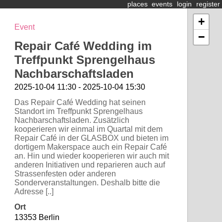
places
events
login
register
+
Event
−
Repair Café Wedding im
Treffpunkt Sprengelhaus
Nachbarschaftsladen
2025-10-04 11:30 - 2025-10-04 15:30
Das Repair Café Wedding hat seinen
Standort im Treffpunkt Sprengelhaus
Nachbarschaftsladen. Zusätzlich
kooperieren wir einmal im Quartal mit dem
Repair Café in der GLASBOX und bieten im
dortigem Makerspace auch ein Repair Café
an. Hin und wieder kooperieren wir auch mit
anderen Initiativen und reparieren auch auf
Strassenfesten oder anderen
Sonderveranstaltungen. Deshalb bitte die
Adresse [..]
Ort
13353 Berlin