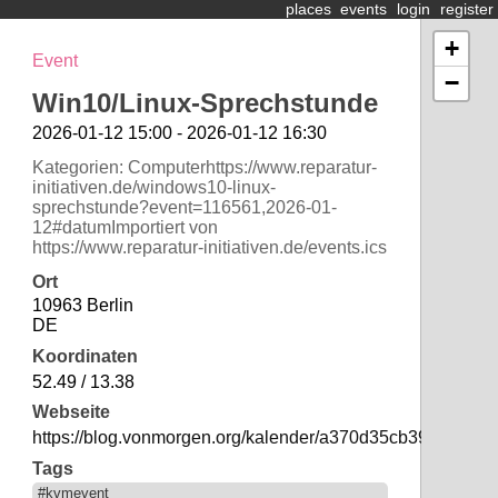
places
events
login
register
+
Event
−
Win10/Linux-Sprechstunde
2026-01-12 15:00 - 2026-01-12 16:30
Kategorien: Computerhttps://www.reparatur-
initiativen.de/windows10-linux-
sprechstunde?event=116561,2026-01-
12#datumImportiert von
https://www.reparatur-initiativen.de/events.ics
Ort
10963 Berlin
DE
Koordinaten
52.49 / 13.38
Webseite
https://blog.vonmorgen.org/kalender/a370d35cb390e3e2d
Tags
#kvmevent