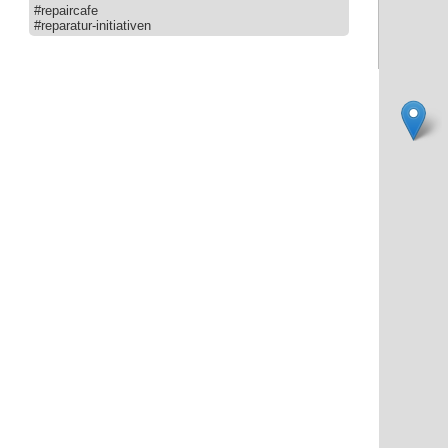
#repaircafe
#reparatur-initiativen