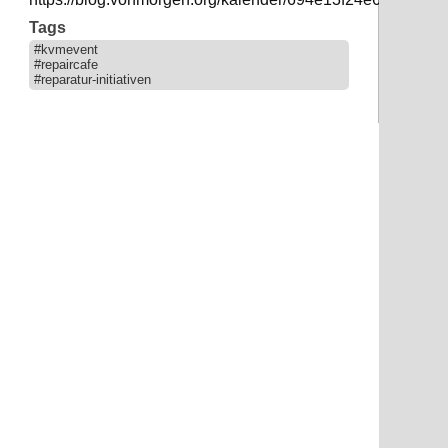
Tags
#kvmevent
#repaircafe
#reparatur-initiativen