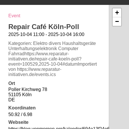
+
Event
−
Repair Café Köln-Poll
2025-10-04 11:00 - 2025-10-04 16:00
Kategorien: Elektro divers Haushaltsgeräte
Unterhaltungselektronik Computer
Fahrradhttps://www.reparatur-
initiativen.de/repair-cafe-koeln-poll?
event=100529,2025-10-04#datumImportiert
von https://www.reparatur-
initiativen.de/events.ics
Ort
Poller Kirchweg 78
51105 Köln
DE
Koordinaten
50.92 / 6.98
Webseite
https://blog.vonmorgen.org/kalender/694e13f24e639de4b