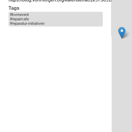
Tags
#kvmevent
#repaircafe
#reparatur-initiativen