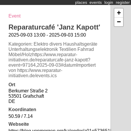
places
events
login
register
+
Event
−
Reparaturcafé 'Janz Kapott'
2025-09-03 13:00 - 2025-09-03 15:00
Kategorien: Elektro divers Haushaltsgeräte
Unterhaltungselektronik Textilien Fahrrad
Möbel/Holzhttps://www.reparatur-
initiativen.de/reparaturcafe-janz-kapott?
event=97164,2025-09-03#datumImportiert
von https://www.reparatur-
initiativen.de/events.ics
Ort
Berkumer Straße 2
53501 Grafschaft
DE
Koordinaten
50.59 / 7.14
Webseite
https://blog.vonmorgen.org/kalender/a01e573651b19efc1f