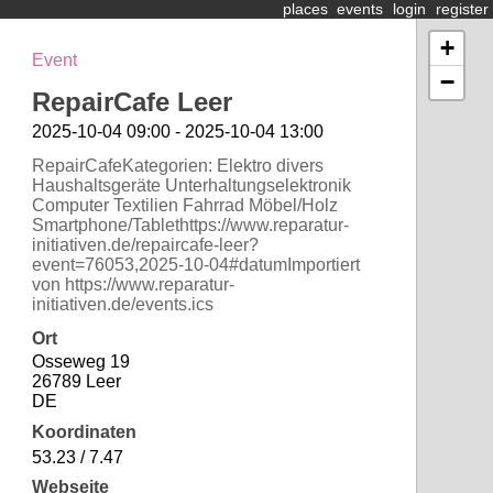
places
events
login
register
+
Event
−
RepairCafe Leer
2025-10-04 09:00 - 2025-10-04 13:00
RepairCafeKategorien: Elektro divers
Haushaltsgeräte Unterhaltungselektronik
Computer Textilien Fahrrad Möbel/Holz
Smartphone/Tablethttps://www.reparatur-
initiativen.de/repaircafe-leer?
event=76053,2025-10-04#datumImportiert
von https://www.reparatur-
initiativen.de/events.ics
Ort
Osseweg 19
26789 Leer
DE
Koordinaten
53.23 / 7.47
Webseite