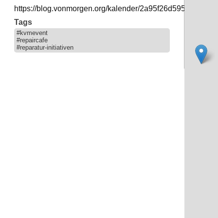
https://blog.vonmorgen.org/kalender/2a95f26d5951087fe8
Tags
#kvmevent
#repaircafe
#reparatur-initiativen