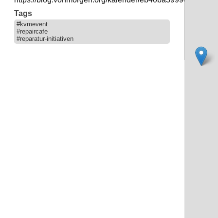
Tags
#kvmevent
#repaircafe
#reparatur-initiativen