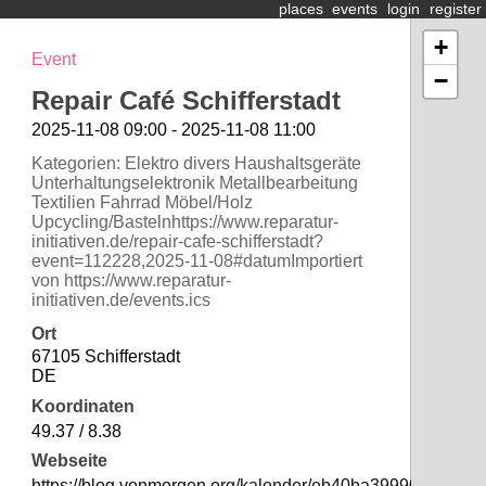
places
events
login
register
+
Event
−
Repair Café Schifferstadt
2025-11-08 09:00 - 2025-11-08 11:00
Kategorien: Elektro divers Haushaltsgeräte
Unterhaltungselektronik Metallbearbeitung
Textilien Fahrrad Möbel/Holz
Upcycling/Bastelnhttps://www.reparatur-
initiativen.de/repair-cafe-schifferstadt?
event=112228,2025-11-08#datumImportiert
von https://www.reparatur-
initiativen.de/events.ics
Ort
67105 Schifferstadt
DE
Koordinaten
49.37 / 8.38
Webseite
https://blog.vonmorgen.org/kalender/eb40ba39990716c0e