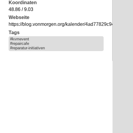
Koordinaten
48.86 / 9.03
Webseite
https://blog.vonmorgen.org/kalender/4ad77829c945dce1d
Tags
#kvmevent
#repaircafe
#reparatur-initiativen