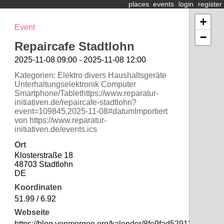
places
events
login
register
+
Event
−
Repaircafe Stadtlohn
2025-11-08 09:00 - 2025-11-08 12:00
Kategorien: Elektro divers Haushaltsgeräte
Unterhaltungselektronik Computer
Smartphone/Tablethttps://www.reparatur-
initiativen.de/repaircafe-stadtlohn?
event=109845,2025-11-08#datumImportiert
von https://www.reparatur-
initiativen.de/events.ics
Ort
Klosterstraße 18
48703 Stadtlohn
DE
Koordinaten
51.99 / 6.92
Webseite
https://blog.vonmorgen.org/kalender/8fe9fad5291224c75f