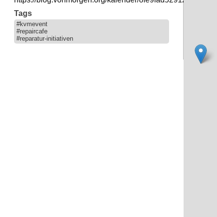
Tags
#kvmevent
#repaircafe
#reparatur-initiativen