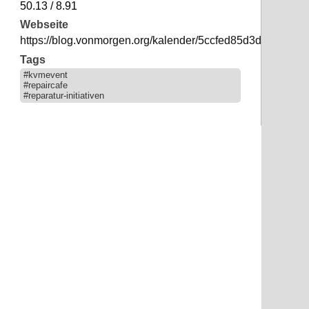
50.13 / 8.91
Webseite
https://blog.vonmorgen.org/kalender/5ccfed85d3d74e8b1
Tags
#kvmevent
#repaircafe
#reparatur-initiativen