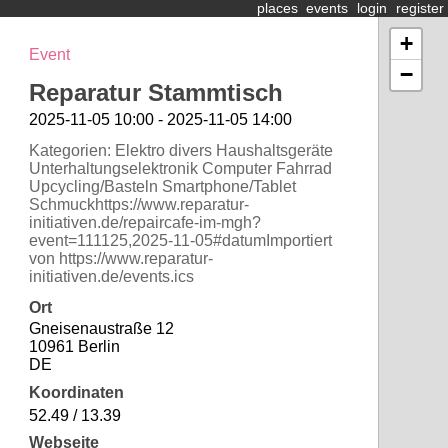
places
events
login
register
+
Event
−
Reparatur Stammtisch
2025-11-05 10:00 - 2025-11-05 14:00
Kategorien: Elektro divers Haushaltsgeräte
Unterhaltungselektronik Computer Fahrrad
Upcycling/Basteln Smartphone/Tablet
Schmuckhttps://www.reparatur-
initiativen.de/repaircafe-im-mgh?
event=111125,2025-11-05#datumImportiert
von https://www.reparatur-
initiativen.de/events.ics
Ort
Gneisenaustraße 12
10961 Berlin
DE
Koordinaten
52.49 / 13.39
Webseite