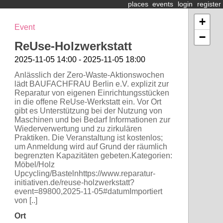
places
events
login
register
+
Event
−
ReUse-Holzwerkstatt
2025-11-05 14:00 - 2025-11-05 18:00
Anlässlich der Zero-Waste-Aktionswochen
lädt BAUFACHFRAU Berlin e.V. explizit zur
Reparatur von eigenen Einrichtungsstücken
in die offene ReUse-Werkstatt ein. Vor Ort
gibt es Unterstützung bei der Nutzung von
Maschinen und bei Bedarf Informationen zur
Wiederverwertung und zu zirkulären
Praktiken. Die Veranstaltung ist kostenlos;
um Anmeldung wird auf Grund der räumlich
begrenzten Kapazitäten gebeten.Kategorien:
Möbel/Holz
Upcycling/Bastelnhttps://www.reparatur-
initiativen.de/reuse-holzwerkstatt?
event=89800,2025-11-05#datumImportiert
von [..]
Ort