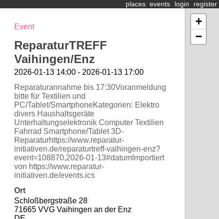
places
events
login
register
+
Event
−
ReparaturTREFF
Vaihingen/Enz
2026-01-13 14:00 - 2026-01-13 17:00
Reparaturannahme bis 17:30Voranmeldung
bitte für Textilien und
PC/Tablet/SmartphoneKategorien: Elektro
divers Haushaltsgeräte
Unterhaltungselektronik Computer Textilien
Fahrrad Smartphone/Tablet 3D-
Reparaturhttps://www.reparatur-
initiativen.de/reparaturtreff-vaihingen-enz?
event=108870,2026-01-13#datumImportiert
von https://www.reparatur-
initiativen.de/events.ics
Ort
Schloßbergstraße 28
71665 VVG Vaihingen an der Enz
DE