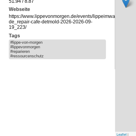
51.94 / 8.87
Webseite
https://www.lippevonmorgen.de/events/lippeimwandel-
de_repair-cafe-detmold-2026-2026-09-
19_223/
Tags
#lippe-von-morgen
#lippevonmorgen
#reparieren
#ressourcenschutz
Leaflet
|