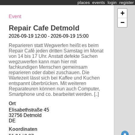
places
events
login
register
+
Event
−
Repair Cafe Detmold
2026-09-19 12:00 - 2026-09-19 15:00
Reparieren statt Wegwerfen heißt es beim
Repair Café jeden dritten Samstag im Monat
von 14 bis 17 Uhr. Anstatt defekte Sachen
wegzuwerfen kann man hier mit
fachkundigen Menschen gemeinsam
reparieren oder dabei zuschauen. Die
Wartezeit lässt sich bei Kaffee und Kuchen
entspannt überbrücken. Mit weiteren
Reparateuren können nun auch Computer,
Smartphone und co. bearbeitet werden. [..]
Ort
Elisabethstraße 45
32756 Detmold
DE
Koordinaten