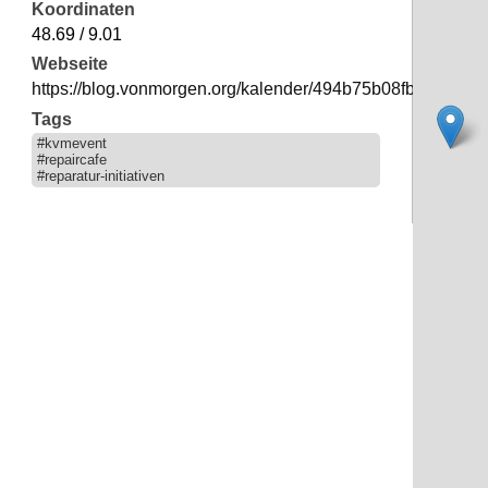
Koordinaten
48.69 / 9.01
Webseite
https://blog.vonmorgen.org/kalender/494b75b08fb42bd59
Tags
#kvmevent
#repaircafe
#reparatur-initiativen