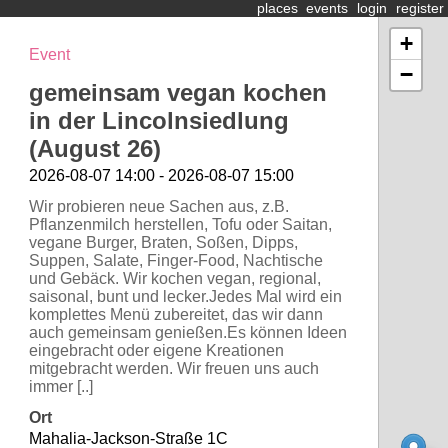
places
events
login
register
+
Event
−
gemeinsam vegan kochen
in der Lincolnsiedlung
(August 26)
2026-08-07 14:00 - 2026-08-07 15:00
Wir probieren neue Sachen aus, z.B.
Pflanzenmilch herstellen, Tofu oder Saitan,
vegane Burger, Braten, Soßen, Dipps,
Suppen, Salate, Finger-Food, Nachtische
und Gebäck. Wir kochen vegan, regional,
saisonal, bunt und lecker.Jedes Mal wird ein
komplettes Menü zubereitet, das wir dann
auch gemeinsam genießen.Es können Ideen
eingebracht oder eigene Kreationen
mitgebracht werden. Wir freuen uns auch
immer [..]
Ort
Mahalia-Jackson-Straße 1C