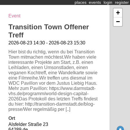
places
events
login
register
+
Event
−
Transition Town Offener
Treff
2026-08-23 14:30 - 2026-08-23 15:30
Hier bist du richtig, wenn du bei Transition
Town mitmachen möchtest.Wir haben viele
interessante Projekte am Start, z.B. einen
Leihladen, einen Umsonstladen, einen
veganen Kochtreff, eine Wandelkarte sowie
eine Filmreihe.Wir treffen uns diesmal im
WDC Pavillon vor dem Justus Liebig Haus.
Mehr zum Pavillon: https://www.darmstadt-
vhs.de/programm/world-design-capital-
2026Das Protokoll des letzten Treffs findest
du hier: http://transition-darmstadt.de/blog-
presse/Wer regelmäßig per [..]
Ort
Alsfelder Straße 23
64289 de