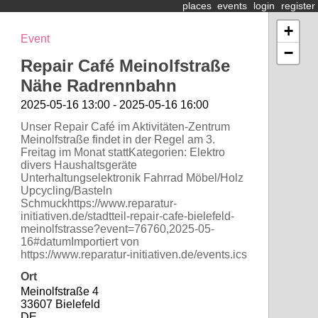
places
events
login
register
+
Event
−
Repair Café Meinolfstraße
Nähe Radrennbahn
2025-05-16 13:00 - 2025-05-16 16:00
Unser Repair Café im Aktivitäten-Zentrum
Meinolfstraße findet in der Regel am 3.
Freitag im Monat stattKategorien: Elektro
divers Haushaltsgeräte
Unterhaltungselektronik Fahrrad Möbel/Holz
Upcycling/Basteln
Schmuckhttps://www.reparatur-
initiativen.de/stadtteil-repair-cafe-bielefeld-
meinolfstrasse?event=76760,2025-05-
16#datumImportiert von
https://www.reparatur-initiativen.de/events.ics
Ort
Meinolfstraße 4
33607 Bielefeld
DE