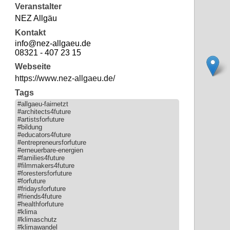
Veranstalter
NEZ Allgäu
Kontakt
info@nez-allgaeu.de
08321 - 407 23 15
Webseite
https://www.nez-allgaeu.de/
Tags
#allgaeu-fairnetzt
#architects4future
#artistsforfuture
#bildung
#educators4future
#entrepreneursforfuture
#erneuerbare-energien
#families4future
#filmmakers4future
#forestersforfuture
#forfuture
#fridaysforfuture
#friends4future
#healthforfuture
#klima
#klimaschutz
#klimawandel