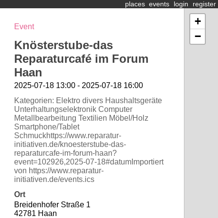
places
events
login
register
+
Event
−
Knösterstube-das
Reparaturcafé im Forum
Haan
2025-07-18 13:00 - 2025-07-18 16:00
Kategorien: Elektro divers Haushaltsgeräte
Unterhaltungselektronik Computer
Metallbearbeitung Textilien Möbel/Holz
Smartphone/Tablet
Schmuckhttps://www.reparatur-
initiativen.de/knoesterstube-das-
reparaturcafe-im-forum-haan?
event=102926,2025-07-18#datumImportiert
von https://www.reparatur-
initiativen.de/events.ics
Ort
Breidenhofer Straße 1
42781 Haan