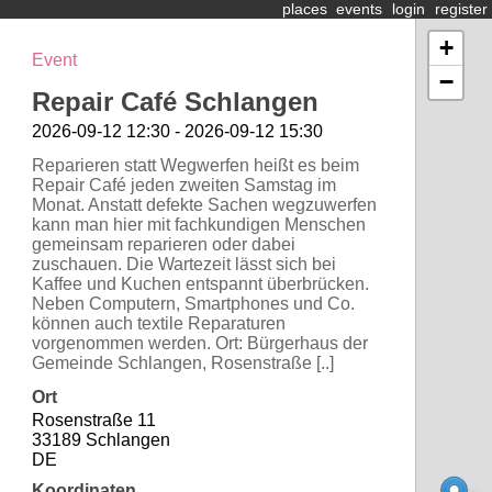
places
events
login
register
+
Event
−
Repair Café Schlangen
2026-09-12 12:30 - 2026-09-12 15:30
Reparieren statt Wegwerfen heißt es beim
Repair Café jeden zweiten Samstag im
Monat. Anstatt defekte Sachen wegzuwerfen
kann man hier mit fachkundigen Menschen
gemeinsam reparieren oder dabei
zuschauen. Die Wartezeit lässt sich bei
Kaffee und Kuchen entspannt überbrücken.
Neben Computern, Smartphones und Co.
können auch textile Reparaturen
vorgenommen werden. Ort: Bürgerhaus der
Gemeinde Schlangen, Rosenstraße [..]
Ort
Rosenstraße 11
33189 Schlangen
DE
Koordinaten