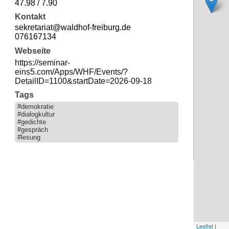
47.98 / 7.90
Kontakt
sekretariat@waldhof-freiburg.de
076167134
Webseite
https://seminar-
eins5.com/Apps/WHF/Events/?
DetailID=1100&startDate=2026-09-18
Tags
#demokratie
#dialogkultur
#gedichte
#gespräch
#lesung
Leaflet
|