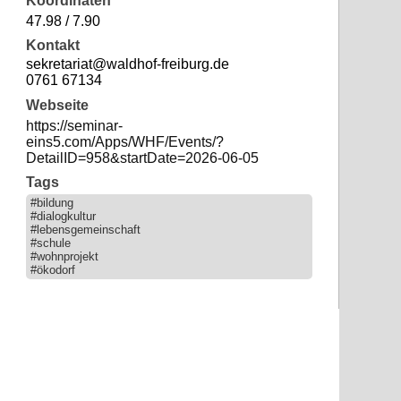
Koordinaten
47.98 / 7.90
Kontakt
sekretariat@waldhof-freiburg.de
0761 67134
Webseite
https://seminar-
eins5.com/Apps/WHF/Events/?
DetailID=958&startDate=2026-06-05
Tags
#bildung
#dialogkultur
#lebensgemeinschaft
#schule
#wohnprojekt
#ökodorf