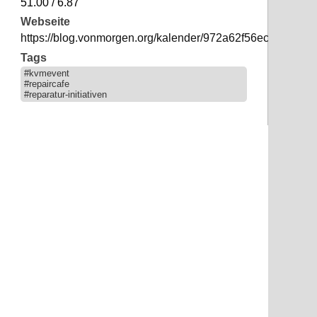
51.00 / 6.87
Webseite
https://blog.vonmorgen.org/kalender/972a62f56ec82fb71
Tags
#kvmevent
#repaircafe
#reparatur-initiativen