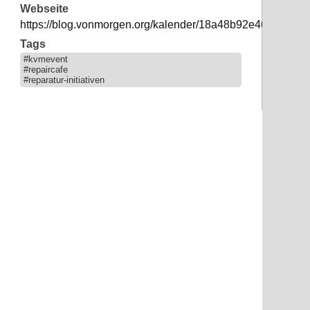
Webseite
https://blog.vonmorgen.org/kalender/18a48b92e46d86f8e
Tags
#kvmevent
#repaircafe
#reparatur-initiativen