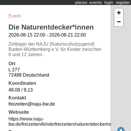
places
events
login
register
+
Event
−
Die Naturentdecker*innen
2026-08-15 22:00 - 2026-08-21 22:00
Zeltlager der NAJU (Naturscuhutzjugend)
Baden-Württemberg e.V. für Kinder zwischen
8 und 12 Jahren.
Ort
L 277
72488 Deutschland
Koordinaten
48.08 / 9.13
Kontakt
freizeiten@naju-bw.de
Webseite
https://www.naju-
bw.de/freizeiten/kinderfreizeiten/naturentdeckerinnen/