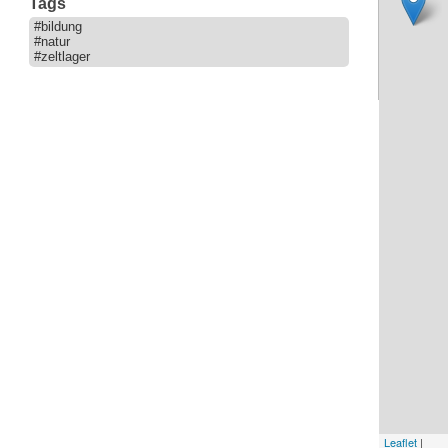
Tags
#bildung
#natur
#zeltlager
Leaflet
|