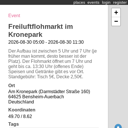
places
events
login
register
+
Event
−
Freiluftflohmarkt im
Kronepark
2026-08-30 05:00 - 2026-08-30 11:30
Der Aufbau ist zwischen 5 Uhr und 7 Uhr (je
früher man kommt, desto besser ist der
Platz). Der Flohmarkt öffnet um 7 Uhr und
geht bis ca. 13:30 Uhr (offenes Ende)
Speisen und Getränke gibt es vor Ort.
Standgebühr: Tisch 5€, Decke 2,50€.
Ort
Am Kronepark (Darmstädter Straße 160)
64625 Bensheim-Auerbach
Deutschland
Koordinaten
49.70 / 8.62
Tags