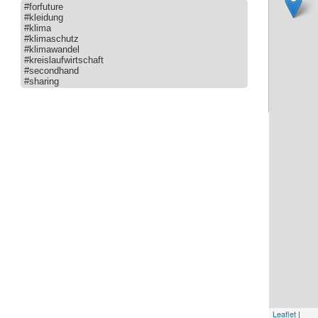
#forfuture
#kleidung
#klima
#klimaschutz
#klimawandel
#kreislaufwirtschaft
#secondhand
#sharing
Leaflet
|