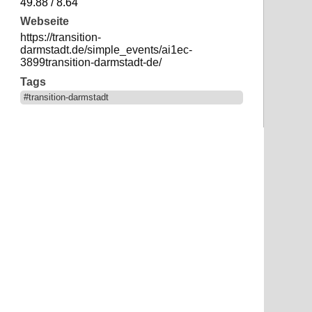
49.88 / 8.64
Webseite
https://transition-
darmstadt.de/simple_events/ai1ec-
3899transition-darmstadt-de/
Tags
#transition-darmstadt