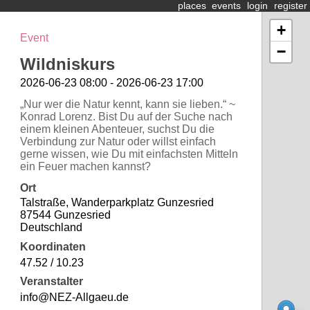
places
events
login
register
+
Event
−
Wildniskurs
2026-06-23 08:00 - 2026-06-23 17:00
„Nur wer die Natur kennt, kann sie lieben.“ ~
Konrad Lorenz. Bist Du auf der Suche nach
einem kleinen Abenteuer, suchst Du die
Verbindung zur Natur oder willst einfach
gerne wissen, wie Du mit einfachsten Mitteln
ein Feuer machen kannst?
Ort
Talstraße, Wanderparkplatz Gunzesried
87544 Gunzesried
Deutschland
Koordinaten
47.52 / 10.23
Veranstalter
info@NEZ-Allgaeu.de