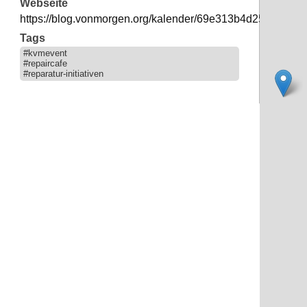
Webseite
https://blog.vonmorgen.org/kalender/69e313b4d25baedc3
Tags
#kvmevent
#repaircafe
#reparatur-initiativen