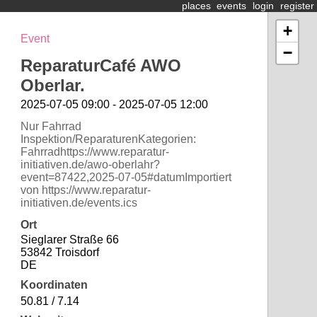
places
events
login
register
+
Event
−
ReparaturCafé AWO
Oberlar.
2025-07-05 09:00 - 2025-07-05 12:00
Nur Fahrrad
Inspektion/ReparaturenKategorien:
Fahrradhttps://www.reparatur-
initiativen.de/awo-oberlahr?
event=87422,2025-07-05#datumImportiert
von https://www.reparatur-
initiativen.de/events.ics
Ort
Sieglarer Straße 66
53842 Troisdorf
DE
Koordinaten
50.81 / 7.14