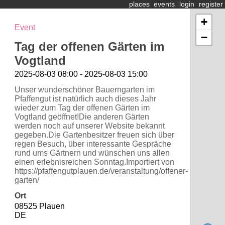
places
events
login
register
+
Event
−
Tag der offenen Gärten im
Vogtland
2025-08-03 08:00 - 2025-08-03 15:00
Unser wunderschöner Bauerngarten im
Pfaffengut ist natürlich auch dieses Jahr
wieder zum Tag der offenen Gärten im
Vogtland geöffnet!Die anderen Gärten
werden noch auf unserer Website bekannt
gegeben.Die Gartenbesitzer freuen sich über
regen Besuch, über interessante Gespräche
rund ums Gärtnern und wünschen uns allen
einen erlebnisreichen Sonntag.Importiert von
https://pfaffengutplauen.de/veranstaltung/offener-
garten/
Ort
08525 Plauen
DE