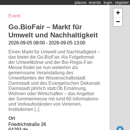
places
events
login
register
+
Event
−
Go.BioFair – Markt für
Umwelt und Nachhaltigkeit
2026-09-05 08:00 - 2026-09-05 13:00
Einen Markt für Umwelt und Nachhaltigkeit –
das bietet die Go.BioFair. Als Folgeformat
der Umweltbörse und der Bio-Regio-Fair-
Messe findet sie nun weiterhin als
gemeinsame Veranstaltung des
Umweltamtes der Wissenschaftsstadt
Darmstadt und des Evangelischen Dekanats
Darmstadt jährlich statt.Ob Ernährung,
Wohnen oder Wirtschaften – das Angebot
der Sommermesse mit rund 60 Informations-
und Verkaufsständen von Vereinen,
Institutionen [..]
Ort
Friedrichstraße 26
64293 de